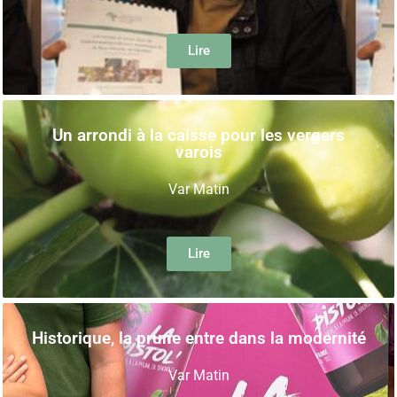
Lire
Un arrondi à la caisse pour les vergers
varois
Var Matin
Lire
Historique, la prune entre dans la modernité
Var Matin