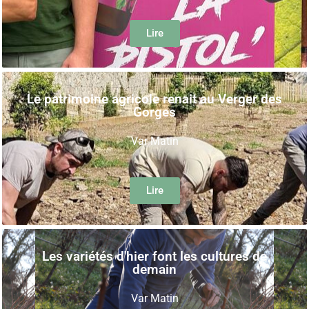
Lire
Le patrimoine agricole renait au Verger des
Gorges
Var Matin
Lire
Les variétés d'hier font les cultures de
demain
Var Matin