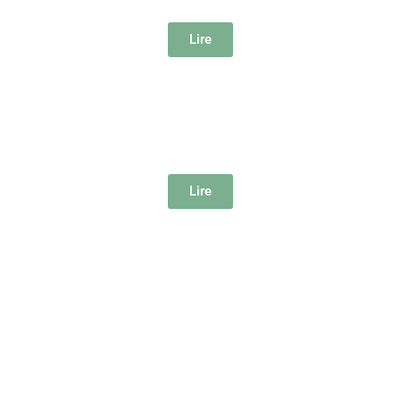
Lire
La prune de Brignoles dégaine sa pistole !
Var Matin
Lire
L'odyssée des espèces
Nice Matin