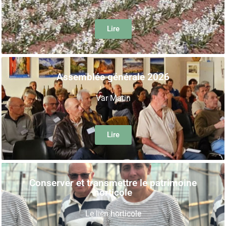
Lire
Assemblée générale 2026
Var Matin
Lire
Conserver et transmettre le patrimoine
horticole
Le lien horticole