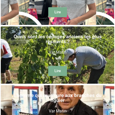
Lire
Quels sont les cépages anciens les plus
résilients ?
Var Matin
Lire
L'homme qui murmure aux branches du
figuier
Var Matin