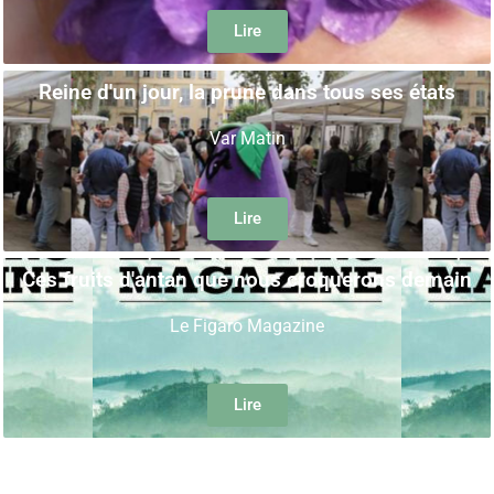
Lire
Reine d'un jour, la prune dans tous ses états
Var Matin
Lire
Ces fruits d'antan que nous croquerons demain
Le Figaro Magazine
Lire
Solidaritrips avec la Fondation Maison du Monde